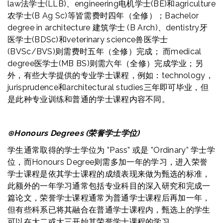
law法学士(LLB)、engineering电机学士(BE)和agriculture
农学士(B Ag Sc)等皆需费时四年（全修）；Bachelor
degree in architecture 建筑学士 (B Arch)、dentistry牙
医学士(BDSc)和veterinary science兽医学士
(BVSc/BVS)则需费时五年（全修）完成； 而medical
degree医学士(MB BS)则需六年（全修）完成学业；另
外，有些大学提供的专业学士课程，例如：technology，
jurisprudence和architectural studies三年即可毕业，但
是此种专业训练和普通的学士课程内容不同。
⊙
Honours Degrees (荣誉学士学位)
学生通常取得的学士学位为 ”Pass” 或是 ”Ordinary” 学士学
位，而Honours Degree则需多加一年的学习，进入荣誉
学士课程是依其学士课程的成绩表现来做为甄选的标准，
此额外的一年学习通常包括专业科目的深入研究和完成一
篇论文，荣誉学士课程通常为普通学士课程后再加一年，
但有些科系已将其融合在普通学士课程内，甄选上的学生
可以在大二或大三开始其荣誉学士课程的学习。